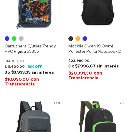
Cartuchera C/utiles Trendy
Mochila Owen 19 Owmi
PVC Rigida 53835
Poliéster Porta Notebook 2
Bolsillos 10048
$23.990,00
$14.000,00
3
x
$7.996,67
sin interés
$11.800,00
16
% OFF
3
x
$3.933,33
sin interés
con
$20.391,50
con
$10.030,00
1
/
8
1
/
7