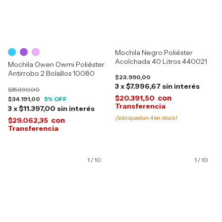
Mochila Negro Poliéster
Acolchada 40 Litros 440021
Mochila Owen Owmi Poliéster
Antirrobo 2 Bolsillos 10080
$23.990,00
3
x
$7.996,67
sin interés
$35.990,00
con
$20.391,50
$34.191,00
5
% OFF
3
x
$11.397,00
sin interés
¡Solo quedan
4
en stock!
con
$29.062,35
1
/
10
1
/
10