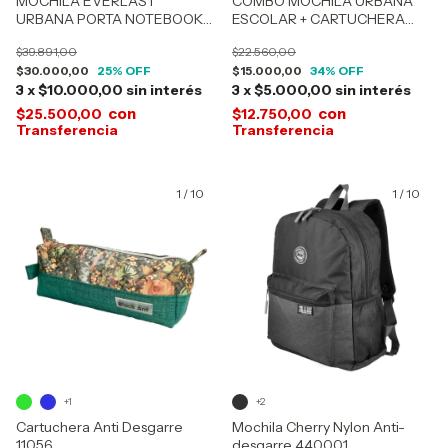
MOCHILA EVERLAST
COMBO MOCHILA URBANA
URBANA PORTA NOTEBOOK
ESCOLAR + CARTUCHERA
16949
TRENDY 15295
$39.891,00
$22.560,00
$30.000,00
25
% OFF
$15.000,00
34
% OFF
3
x
$10.000,00
sin interés
3
x
$5.000,00
sin interés
con
con
$25.500,00
$12.750,00
1
/
10
1
/
10
+1
+2
Cartuchera Anti Desgarre
Mochila Cherry Nylon Anti-
11056
desgarre 440001