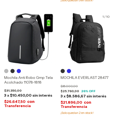
¡Solo quedan
3
en stock!
1
/
10
1
/
10
Mochila Anti Robo Gmp Tela
MOCHILA EVERLAST 28477
Acolchado 11078-1818
$35.000,00
$31.350,00
$25.760,00
26
% OFF
3
x
$10.450,00
sin interés
3
x
$8.586,67
sin interés
con
$26.647,50
con
$21.896,00
¡Solo quedan
2
en stock!