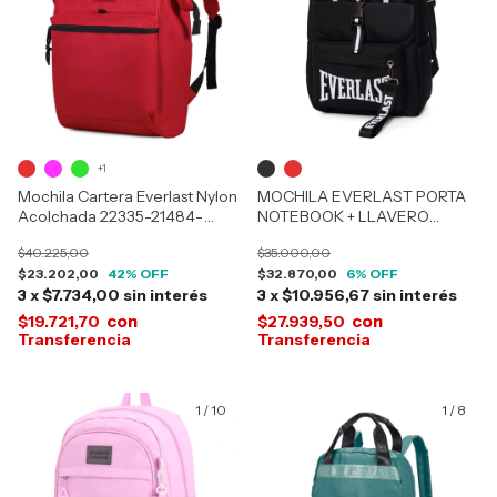
+1
Mochila Cartera Everlast Nylon
MOCHILA EVERLAST PORTA
Acolchada 22335-21484-
NOTEBOOK + LLAVERO
21718-21719-21908-21909-
DESMONTABLE 21931
$40.225,00
$35.000,00
22158-22159
$23.202,00
42
% OFF
$32.870,00
6
% OFF
3
x
$7.734,00
sin interés
3
x
$10.956,67
sin interés
con
con
$19.721,70
$27.939,50
1
/
10
1
/
8