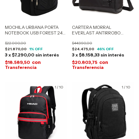
MOCHILA URBANA PORTA
CARTERA MORRAL
NOTEBOOK USB FOREST 24
EVERLAST ANTIRROBO
Lts 50472-51465
22645
$22.000,00
$44.990,00
$21.870,00
1
% OFF
$24.475,00
46
% OFF
3
x
$7.290,00
sin interés
3
x
$8.158,33
sin interés
con
con
$18.589,50
$20.803,75
1
/
10
1
/
10