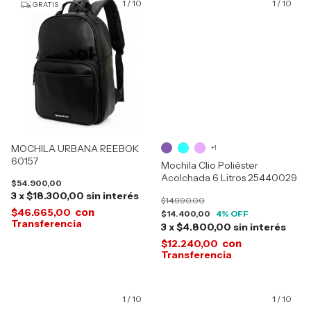
1
/
10
1
/
10
GRATIS
MOCHILA URBANA REEBOK
+1
60157
Mochila Clio Poliéster
Acolchada 6 Litros 25440029
$54.900,00
3
x
$18.300,00
sin interés
$14.990,00
con
$46.665,00
$14.400,00
4
% OFF
3
x
$4.800,00
sin interés
con
$12.240,00
1
/
10
1
/
10