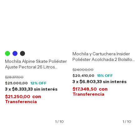
Mochila y Cartuchera Insider
Poliéster Acolchada 2 Bolsillos
Mochila Alpine Skate Poliéster
15298
Ajuste Pectoral 26 Litros
$24.000,00
16242
$20.410,00
15
% OFF
$28.377,00
3
x
$6.803,33
sin interés
$25.000,00
12
% OFF
con
3
x
$8.333,33
sin interés
$17.348,50
con
$21.250,00
1
/
10
1
/
10