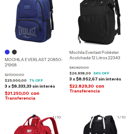
Mochila Everlast Poliéster
Acolchada 12 Litros 22343
MOCHILA EVERLAST 20850-
21968
$40.829,00
$26.858,00
34
% OFF
$27.000,00
3
x
$8.952,67
sin interés
$25.000,00
7
% OFF
con
3
x
$8.333,33
sin interés
$22.829,30
con
$21.250,00
1
/
10
1
/
10