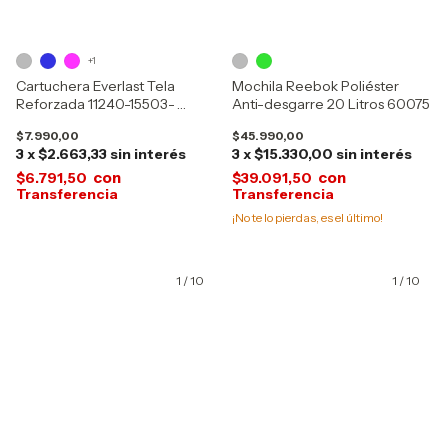
+1
Cartuchera Everlast Tela
Mochila Reebok Poliéster
Reforzada 11240-15503-
Anti-desgarre 20 Litros 60075
15507-16296-17525
$7.990,00
$45.990,00
3
x
$2.663,33
sin interés
3
x
$15.330,00
sin interés
con
con
$6.791,50
$39.091,50
¡No te lo pierdas, es el último!
1
/
10
1
/
10