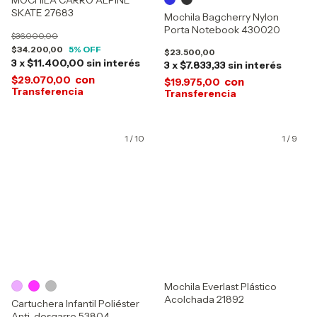
MOCHILA CARRO ALPINE
SKATE 27683
Mochila Bagcherry Nylon
Porta Notebook 430020
$36.000,00
$34.200,00
5
% OFF
$23.500,00
3
x
$11.400,00
sin interés
3
x
$7.833,33
sin interés
con
$29.070,00
con
$19.975,00
1
/
10
1
/
9
Mochila Everlast Plástico
Acolchada 21892
Cartuchera Infantil Poliéster
Anti-desgarre 53804