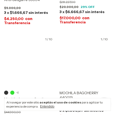
$28.227,00
$20.000,00
29
% OFF
$5.000,00
3
x
$6.666,67
sin interés
3
x
$1.666,67
sin interés
con
$17.000,00
con
$4.250,00
1
/
10
1
/
10
MOCHILA BAGCHERRY
+2
440013
Mochila Agarrate Catalina
Al navegar por este sitio
aceptás el uso de cookies
para agilizar tu
Acinv Nylon Antirrobo 10 Litros
$23.990,00
experiencia de compra.
Entendido
26101
3
x
$7.996,67
sin interés
$44.990,00