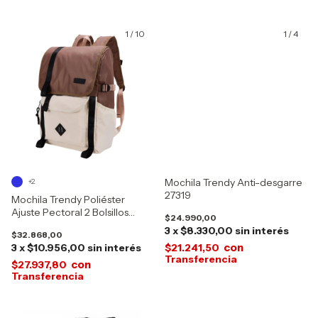
1
/
10
1
/
4
Mochila Trendy Anti-desgarre
+2
27319
Mochila Trendy Poliéster
Ajuste Pectoral 2 Bolsillos
$24.990,00
22509
3
x
$8.330,00
sin interés
$32.868,00
con
3
x
$10.956,00
sin interés
$21.241,50
con
$27.937,80