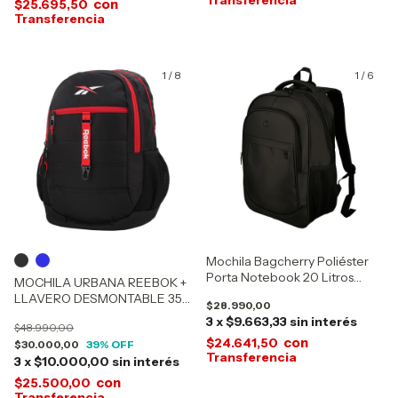
con
$25.695,50
1
/
8
1
/
6
Mochila Bagcherry Poliéster
Porta Notebook 20 Litros
MOCHILA URBANA REEBOK +
440014
LLAVERO DESMONTABLE 35L
$28.990,00
60089
3
x
$9.663,33
sin interés
$48.990,00
con
$24.641,50
$30.000,00
39
% OFF
3
x
$10.000,00
sin interés
con
$25.500,00