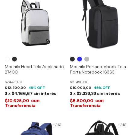
Mochila Head Tela Acolchado
Mochila Portanotebook Tela
27400
Porta Notebook 16363
$24.431,00
$19.458,00
$12.500,00
49
% OFF
$10.000,00
49
% OFF
3
x
$4.166,67
sin interés
3
x
$3.333,33
sin interés
con
con
$10.625,00
$8.500,00
1
/
10
1
/
10