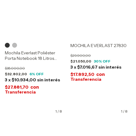
MOCHILA EVERLAST 27830
Mochila Everlast Poliéster
$29.900,00
Porta Notebook 18 Litros
$21.050,00
30
% OFF
28479
3
x
$7.016,67
sin interés
$35.000,00
con
$32.802,00
6
% OFF
$17.892,50
3
x
$10.934,00
sin interés
con
$27.881,70
1
/
8
1
/
8