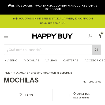
×
🚚 ENVÍOS GRATIS ---> CABA +$30.000 · GBA +$70.000 · RESTO PAIS
+$80000🚚
🔥☀️ 3 CUOTAS SIN INTERÉS EN TODA LA WEB / 15% OFF CON
TRANSFERENCIA⏳
0
INVIERNO
MOCHILAS
VALIJAS
CARTERAS
ACCESORIOS D
Inicio
>
MOCHILAS
>
breadcrumbs.mochila-deportiva
MOCHILAS
424 productos
Ordenar por:
Filtrar
Más vendidos