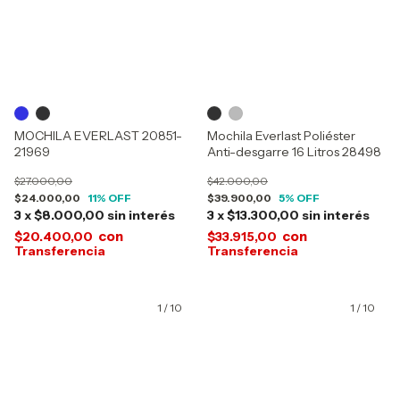
MOCHILA EVERLAST 20851-
Mochila Everlast Poliéster
21969
Anti-desgarre 16 Litros 28498
$27.000,00
$42.000,00
$24.000,00
11
% OFF
$39.900,00
5
% OFF
3
x
$8.000,00
sin interés
3
x
$13.300,00
sin interés
con
con
$20.400,00
$33.915,00
1
/
10
1
/
10