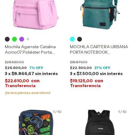
+1
Mochila Agarrate Catalina
MOCHILA CARTERA URBANA
Acmo07 Poliéster Porta
PORTA NOTEBOOK
Notebook 5 Bolsillos
EVERLAST 21950
$28.530,00
$35.871,00
$26.600,00
7
% OFF
$22.500,00
37
% OFF
3
x
$8.866,67
sin interés
3
x
$7.500,00
sin interés
con
con
$22.610,00
$19.125,00
¡No te lo pierdas, es el último!
1
/
10
1
/
10