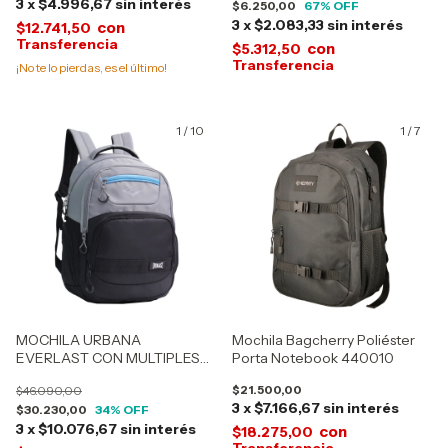
3
x
$4.996,67
sin interés
$6.250,00
67
% OFF
3
x
$2.083,33
sin interés
con
$12.741,50
con
$5.312,50
¡No te lo pierdas, es el último!
1
/
10
1
/
7
MOCHILA URBANA
Mochila Bagcherry Poliéster
EVERLAST CON MULTIPLES
Porta Notebook 440010
BOLSILLOS 28177
$21.500,00
$46.090,00
3
x
$7.166,67
sin interés
$30.230,00
34
% OFF
3
x
$10.076,67
sin interés
con
$18.275,00