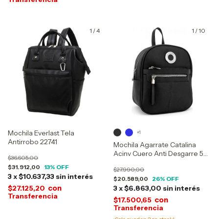
1
/
4
1
/
10
Mochila Everlast Tela
+1
Antirrobo 22741
Mochila Agarrate Catalina
Acinv Cuero Anti Desgarre 5
$36.605,00
Litros 26112
$31.912,00
13
% OFF
$27.990,00
3
x
$10.637,33
sin interés
$20.589,00
26
% OFF
con
$27.125,20
3
x
$6.863,00
sin interés
con
$17.500,65