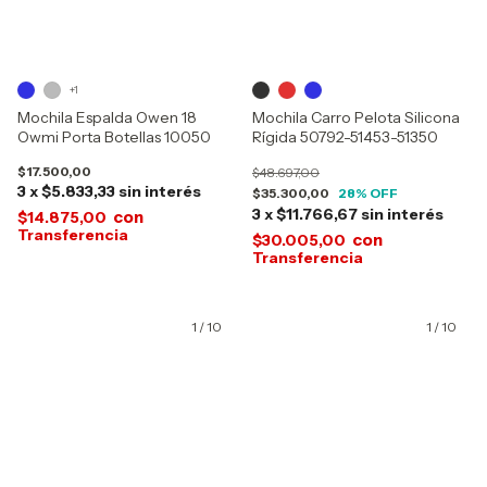
+1
Mochila Espalda Owen 18
Mochila Carro Pelota Silicona
Owmi Porta Botellas 10050
Rígida 50792-51453-51350
$17.500,00
$48.697,00
3
x
$5.833,33
sin interés
$35.300,00
28
% OFF
3
x
$11.766,67
sin interés
con
$14.875,00
con
$30.005,00
1
/
10
1
/
10