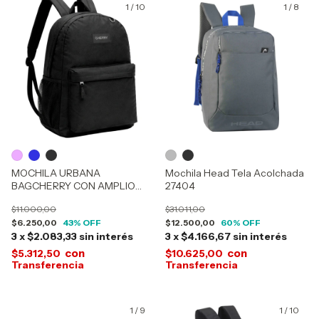
1
/
10
1
/
8
MOCHILA URBANA
Mochila Head Tela Acolchada
BAGCHERRY CON AMPLIO
27404
COMPARTIMIENTO 440035-
$11.000,00
$31.011,00
440050-440004
$6.250,00
43
% OFF
$12.500,00
60
% OFF
3
x
$2.083,33
sin interés
3
x
$4.166,67
sin interés
con
con
$5.312,50
$10.625,00
1
/
9
1
/
10