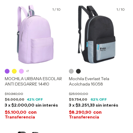
1
/
10
1
/
10
+7
MOCHILA URBANA ESCOLAR
Mochila Everlast Tela
ANTI DESGARRE 14410
Acolchada 16058
$10.340,00
$25.990,00
$6.000,00
42
% OFF
$9.754,00
62
% OFF
3
x
$2.000,00
sin interés
3
x
$3.251,33
sin interés
con
con
$5.100,00
$8.290,90