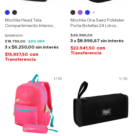
+1
Mochila Head Tela
Mochila Ona Saez Poliéster
Compartimiento Interno
Porta Botellas 24 Litros
21962
25230012
$26.990,00
$23.391,00
3
x
$8.996,67
sin interés
$18.750,00
20
% OFF
3
x
$6.250,00
sin interés
con
$22.941,50
con
$15.937,50
1
/
10
1
/
10