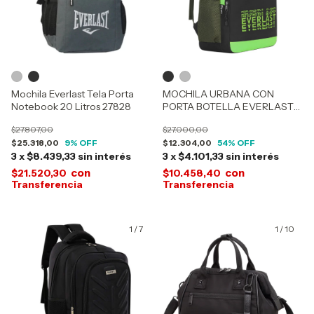
Mochila Everlast Tela Porta
MOCHILA URBANA CON
Notebook 20 Litros 27828
PORTA BOTELLA EVERLAST
16269-16270
$27.807,00
$27.000,00
$25.318,00
9
% OFF
$12.304,00
54
% OFF
3
x
$8.439,33
sin interés
3
x
$4.101,33
sin interés
con
con
$21.520,30
$10.458,40
1
/
7
1
/
10