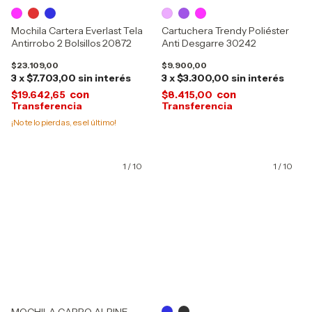
Mochila Cartera Everlast Tela
Cartuchera Trendy Poliéster
Antirrobo 2 Bolsillos 20872
Anti Desgarre 30242
$23.109,00
$9.900,00
3
x
$7.703,00
sin interés
3
x
$3.300,00
sin interés
con
con
$19.642,65
$8.415,00
¡No te lo pierdas, es el último!
1
/
10
1
/
10