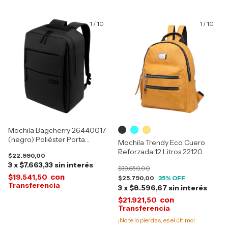
1
/
10
1
/
10
Mochila Bagcherry 26440017
(negro) Poliéster Porta
Mochila Trendy Eco Cuero
Notebook 25 Litros
Reforzada 12 Litros 22120
$22.990,00
3
x
$7.663,33
sin interés
$39.650,00
con
$19.541,50
$25.790,00
35
% OFF
3
x
$8.596,67
sin interés
con
$21.921,50
¡No te lo pierdas, es el último!