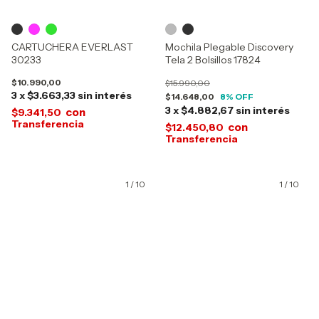
CARTUCHERA EVERLAST
Mochila Plegable Discovery
30233
Tela 2 Bolsillos 17824
$10.990,00
$15.990,00
3
x
$3.663,33
sin interés
$14.648,00
8
% OFF
3
x
$4.882,67
sin interés
con
$9.341,50
con
$12.450,80
1
/
10
1
/
10