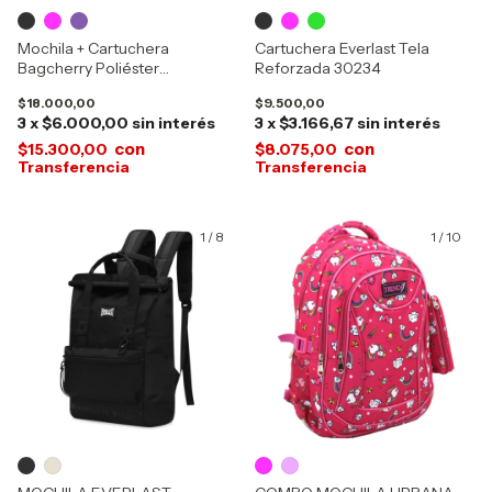
Mochila + Cartuchera
Cartuchera Everlast Tela
Bagcherry Poliéster
Reforzada 30234
Acolchada 2 Bolsillos 440006
$18.000,00
$9.500,00
3
x
$6.000,00
sin interés
3
x
$3.166,67
sin interés
con
con
$15.300,00
$8.075,00
1
/
8
1
/
10