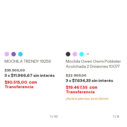
+3
MOCHILA TRENDY 19256
Mochila Owen Owmi Poliéster
Acolchada 2 Divisiones 10077
$35.900,00
3
x
$11.966,67
sin interés
$22.903,00
3
x
$7.634,33
sin interés
con
$30.515,00
con
$19.467,55
¡No te lo pierdas, es el último!
1
/
10
1
/
9