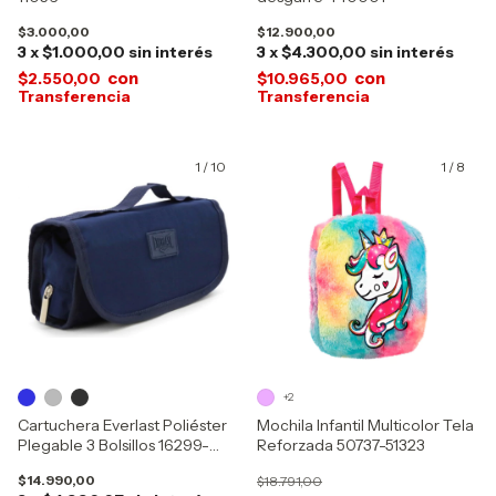
$3.000,00
$12.900,00
3
x
$1.000,00
sin interés
3
x
$4.300,00
sin interés
con
con
$2.550,00
$10.965,00
1
/
10
1
/
8
+2
Cartuchera Everlast Poliéster
Mochila Infantil Multicolor Tela
Plegable 3 Bolsillos 16299-
Reforzada 50737-51323
17528-30228
$14.990,00
$18.791,00