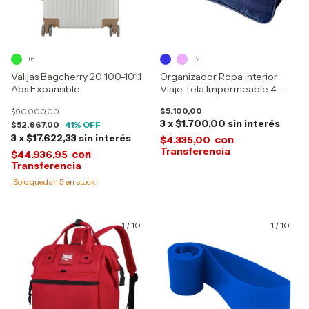
+6
+2
Valijas Bagcherry 20 100-101.1
Organizador Ropa Interior
Abs Expansible
Viaje Tela Impermeable 4
Bolsillos 717-5
$5.100,00
$90.000,00
3
x
$1.700,00
sin interés
$52.867,00
41
% OFF
3
x
$17.622,33
sin interés
con
$4.335,00
con
$44.936,95
¡Solo quedan
5
en stock!
1
/
10
1
/
10