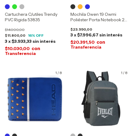
Cartuchera C/utiles Trendy
Mochila Owen 19 Owmi
PVC Rigida 53835
Poliéster Porta Notebook 2
Bolsillos 10048
$23.990,00
$14.000,00
3
x
$7.996,67
sin interés
$11.800,00
16
% OFF
3
x
$3.933,33
sin interés
con
$20.391,50
con
$10.030,00
1
/
8
1
/
8