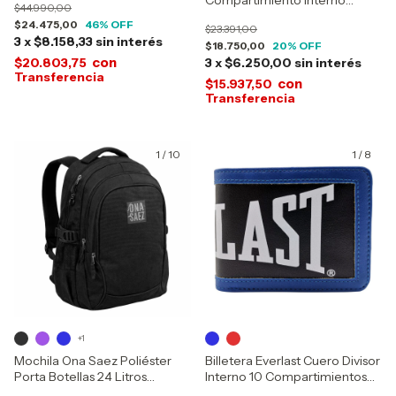
Compartimiento Interno
$44.990,00
21962
$24.475,00
46
% OFF
$23.391,00
3
x
$8.158,33
sin interés
$18.750,00
20
% OFF
con
$20.803,75
3
x
$6.250,00
sin interés
con
$15.937,50
1
/
10
1
/
8
+1
Mochila Ona Saez Poliéster
Billetera Everlast Cuero Divisor
Porta Botellas 24 Litros
Interno 10 Compartimientos
25230012
26783