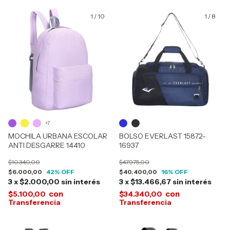
1
/
10
1
/
8
+7
MOCHILA URBANA ESCOLAR
BOLSO EVERLAST 15872-
ANTI DESGARRE 14410
16937
$10.340,00
$47.975,00
$6.000,00
42
% OFF
$40.400,00
16
% OFF
3
x
$2.000,00
sin interés
3
x
$13.466,67
sin interés
con
con
$5.100,00
$34.340,00