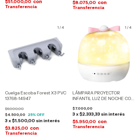
con
$51.000,00
con
$8.075,00
1
/
4
1
/
4
Cuelga Escoba Forest X3 PVC
LÁMPARA PROYECTOR
13768-14947
INFANTIL LUZ DE NOCHE CON
EFECTOS 0733
$7.000,00
$6.000,00
3
x
$2.333,33
sin interés
$4.500,00
25
% OFF
3
x
$1.500,00
sin interés
con
$5.950,00
con
$3.825,00