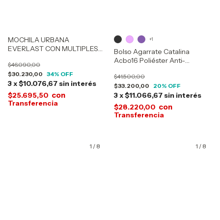
MOCHILA URBANA
+1
EVERLAST CON MULTIPLES
Bolso Agarrate Catalina
BOLSILLOS 28177
Acbo16 Poliéster Anti-
$46.090,00
desgarre 24 Litros
$30.230,00
34
% OFF
$41.500,00
3
x
$10.076,67
sin interés
$33.200,00
20
% OFF
con
$25.695,50
3
x
$11.066,67
sin interés
con
$28.220,00
1
/
8
1
/
8