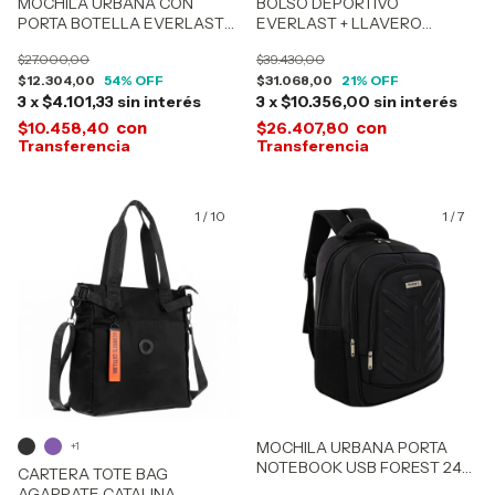
MOCHILA URBANA CON
BOLSO DEPORTIVO
PORTA BOTELLA EVERLAST
EVERLAST + LLAVERO
16269-16270
DESMONTABLE 30532
$27.000,00
$39.430,00
$12.304,00
54
% OFF
$31.068,00
21
% OFF
3
x
$4.101,33
sin interés
3
x
$10.356,00
sin interés
con
con
$10.458,40
$26.407,80
1
/
10
1
/
7
MOCHILA URBANA PORTA
+1
NOTEBOOK USB FOREST 24
CARTERA TOTE BAG
Lts 50472-51465
AGARRATE CATALINA