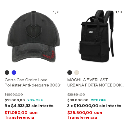
1
/
6
1
/
8
Gorra Cap Oreiro Love
MOCHILA EVERLAST
Poliéster Anti-desgarre 30381
URBANA PORTA NOTEBOOK
16949
$16.990,00
$39.891,00
$13.000,00
23
% OFF
$30.000,00
25
% OFF
3
x
$4.333,33
sin interés
3
x
$10.000,00
sin interés
con
con
$11.050,00
$25.500,00