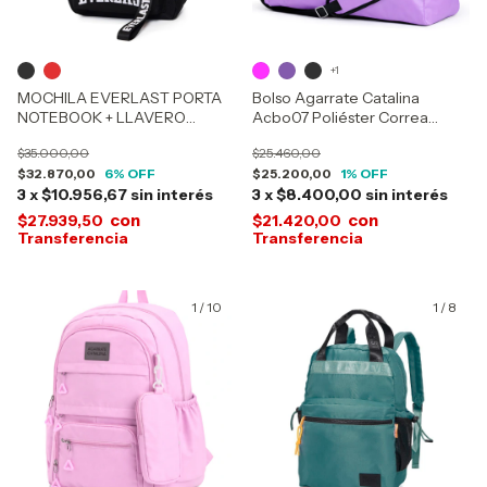
+1
MOCHILA EVERLAST PORTA
Bolso Agarrate Catalina
NOTEBOOK + LLAVERO
Acbo07 Poliéster Correa
DESMONTABLE 21931
Desmontable
$35.000,00
$25.460,00
$32.870,00
6
% OFF
$25.200,00
1
% OFF
3
x
$10.956,67
sin interés
3
x
$8.400,00
sin interés
con
con
$27.939,50
$21.420,00
1
/
10
1
/
8