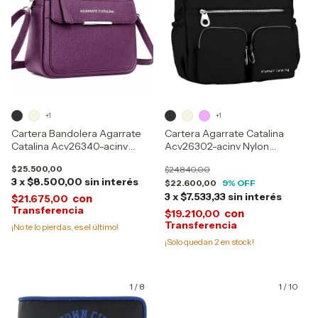
+1
+1
Cartera Bandolera Agarrate
Cartera Agarrate Catalina
Catalina Acv26340-acinv
Acv26302-acinv Nylon
Cuero Antirrobo 26340
Antirrobo 3 Bolsillos 26302
$25.500,00
$24.840,00
3
x
$8.500,00
sin interés
$22.600,00
9
% OFF
3
x
$7.533,33
sin interés
con
$21.675,00
con
$19.210,00
¡No te lo pierdas, es el último!
¡Solo quedan
2
en stock!
1
/
8
1
/
10