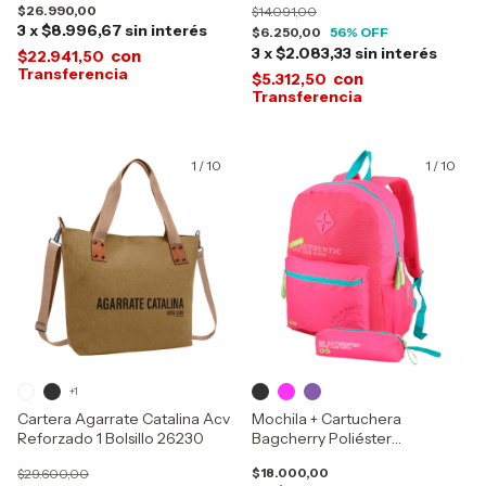
$26.990,00
$14.091,00
3
x
$8.996,67
sin interés
$6.250,00
56
% OFF
3
x
$2.083,33
sin interés
con
$22.941,50
con
$5.312,50
1
/
10
1
/
10
+1
Cartera Agarrate Catalina Acv
Mochila + Cartuchera
Reforzado 1 Bolsillo 26230
Bagcherry Poliéster
Acolchada 2 Bolsillos 440006
$18.000,00
$29.600,00