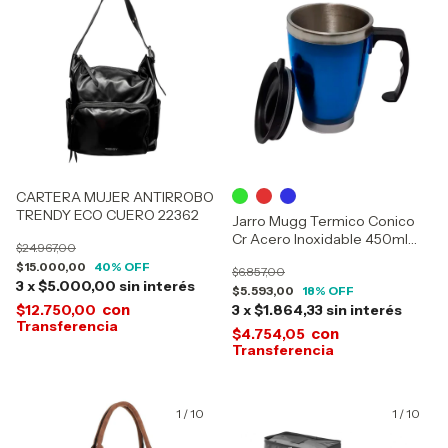
CARTERA MUJER ANTIRROBO
TRENDY ECO CUERO 22362
Jarro Mugg Termico Conico
Cr Acero Inoxidable 450ml
$24.967,00
15217
$15.000,00
40
% OFF
$6.857,00
3
x
$5.000,00
sin interés
$5.593,00
18
% OFF
con
$12.750,00
3
x
$1.864,33
sin interés
con
$4.754,05
1
/
10
1
/
10