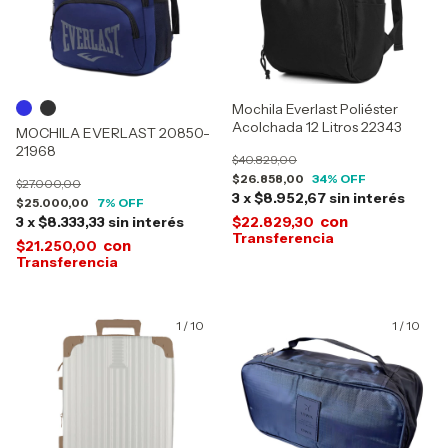
Mochila Everlast Poliéster
Acolchada 12 Litros 22343
MOCHILA EVERLAST 20850-
21968
$40.829,00
$26.858,00
34
% OFF
$27.000,00
3
x
$8.952,67
sin interés
$25.000,00
7
% OFF
con
3
x
$8.333,33
sin interés
$22.829,30
con
$21.250,00
1
/
10
1
/
10