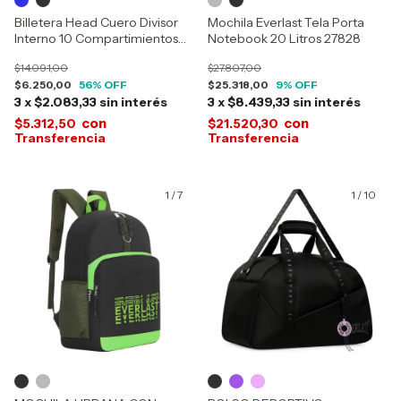
Billetera Head Cuero Divisor
Mochila Everlast Tela Porta
Interno 10 Compartimientos
Notebook 20 Litros 27828
26777
$14.091,00
$27.807,00
$6.250,00
56
% OFF
$25.318,00
9
% OFF
3
x
$2.083,33
sin interés
3
x
$8.439,33
sin interés
con
con
$5.312,50
$21.520,30
1
/
7
1
/
10