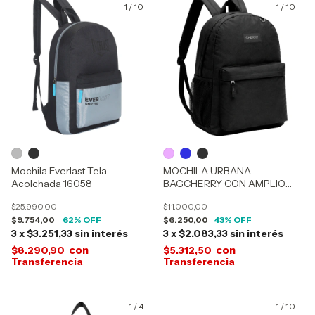
1
/
10
1
/
10
Mochila Everlast Tela
MOCHILA URBANA
Acolchada 16058
BAGCHERRY CON AMPLIO
COMPARTIMIENTO 440035-
$25.990,00
$11.000,00
440050-440004
$9.754,00
62
% OFF
$6.250,00
43
% OFF
3
x
$3.251,33
sin interés
3
x
$2.083,33
sin interés
con
con
$8.290,90
$5.312,50
1
/
4
1
/
10