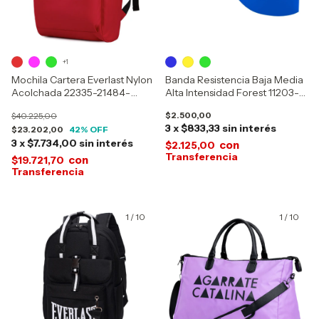
+1
Mochila Cartera Everlast Nylon
Banda Resistencia Baja Media
Acolchada 22335-21484-
Alta Intensidad Forest 11203-
21718-21719-21908-21909-
11204-11205-11950-11951-
$2.500,00
$40.225,00
22158-22159
11952
3
x
$833,33
sin interés
$23.202,00
42
% OFF
3
x
$7.734,00
sin interés
con
$2.125,00
con
$19.721,70
1
/
10
1
/
10