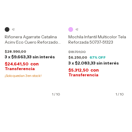
+2
+2
Riñonera Agarrate Catalina
Mochila Infantil Multicolor Tela
Acinv Eco Cuero Reforzado
Reforzada 50737-51323
26327
$28.990,00
$18.791,00
3
x
$9.663,33
sin interés
$6.250,00
67
% OFF
3
x
$2.083,33
sin interés
con
$24.641,50
con
$5.312,50
¡Solo quedan
3
en stock!
1
/
10
1
/
10