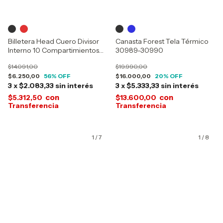
Billetera Head Cuero Divisor
Canasta Forest Tela Térmico
Interno 10 Compartimientos
30989-30990
26758
$14.091,00
$19.990,00
$6.250,00
56
% OFF
$16.000,00
20
% OFF
3
x
$2.083,33
sin interés
3
x
$5.333,33
sin interés
con
con
$5.312,50
$13.600,00
1
/
7
1
/
8