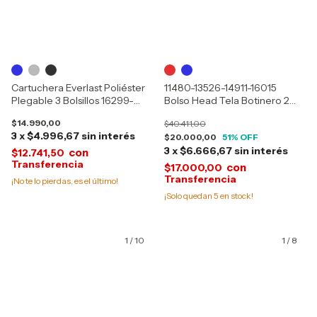
Cartuchera Everlast Poliéster
11480-13526-14911-16015
Plegable 3 Bolsillos 16299-
Bolso Head Tela Botinero 2
17528-30228
Compartimientos
$14.990,00
$40.411,00
3
x
$4.996,67
sin interés
$20.000,00
51
% OFF
3
x
$6.666,67
sin interés
con
$12.741,50
con
$17.000,00
¡No te lo pierdas, es el último!
¡Solo quedan
5
en stock!
1
/
10
1
/
8