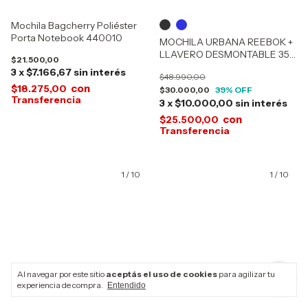
Mochila Bagcherry Poliéster
Porta Notebook 440010
MOCHILA URBANA REEBOK +
LLAVERO DESMONTABLE 35L
$21.500,00
60089
3
x
$7.166,67
sin interés
$48.990,00
con
$18.275,00
$30.000,00
39
% OFF
3
x
$10.000,00
sin interés
con
$25.500,00
1
/
10
1
/
10
Al navegar por este sitio
aceptás el uso de cookies
para agilizar tu
experiencia de compra.
Entendido