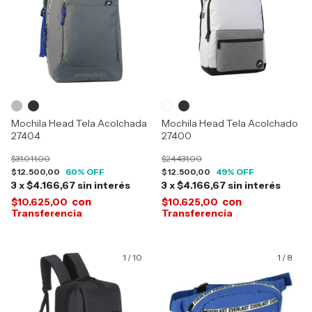
Mochila Head Tela Acolchada
Mochila Head Tela Acolchado
27404
27400
$31.011,00
$24.431,00
$12.500,00
60
% OFF
$12.500,00
49
% OFF
3
x
$4.166,67
sin interés
3
x
$4.166,67
sin interés
con
con
$10.625,00
$10.625,00
1
/
10
1
/
8