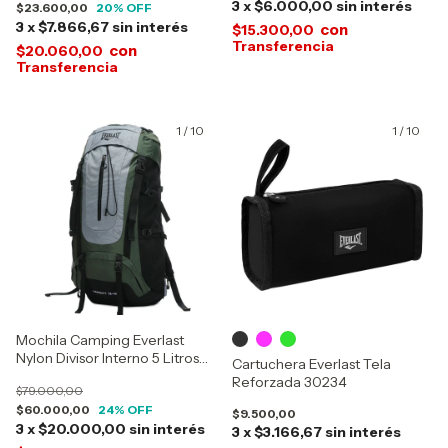
3
x
$6.000,00
sin interés
$23.600,00
20
% OFF
3
x
$7.866,67
sin interés
con
$15.300,00
con
$20.060,00
1
/
10
1
/
10
Mochila Camping Everlast
Nylon Divisor Interno 5 Litros
Cartuchera Everlast Tela
16221-11585-14977
Reforzada 30234
$79.000,00
$60.000,00
24
% OFF
$9.500,00
3
x
$20.000,00
sin interés
3
x
$3.166,67
sin interés