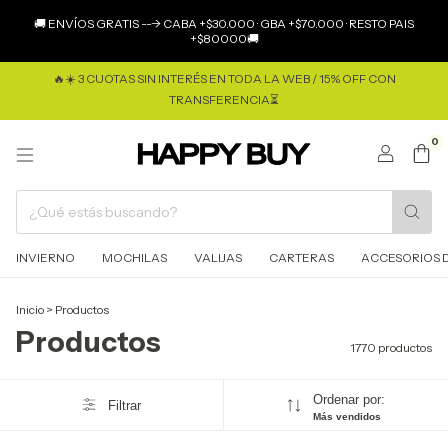
×
🚚 ENVÍOS GRATIS ---> CABA +$30.000 · GBA +$70.000 · RESTO PAIS
+$80000🚚
🔥☀️ 3 CUOTAS SIN INTERÉS EN TODA LA WEB / 15% OFF CON
TRANSFERENCIA⏳
0
INVIERNO
MOCHILAS
VALIJAS
CARTERAS
ACCESORIOS D
Inicio
>
Productos
Productos
1770 productos
Ordenar por:
Filtrar
Más vendidos