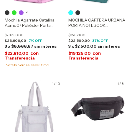
+1
Mochila Agarrate Catalina
MOCHILA CARTERA URBANA
Acmo07 Poliéster Porta
PORTA NOTEBOOK
Notebook 5 Bolsillos
EVERLAST 21950
$28.530,00
$35.871,00
$26.600,00
7
% OFF
$22.500,00
37
% OFF
3
x
$8.866,67
sin interés
3
x
$7.500,00
sin interés
con
con
$22.610,00
$19.125,00
¡No te lo pierdas, es el último!
1
/
10
1
/
8