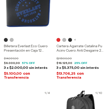
+1
Billetera Everlast Eco Cuero
Cartera Agarrate Catalina Pu
Presentación en Caja 12
Acinv Cuero Anti Desgarre 2
Compartimentos para Tarjetas
Bolsillos 25315
$14.091,00
$21.500,00
26763
$6.000,00
57
% OFF
$16.125,00
25
% OFF
3
x
$2.000,00
sin interés
3
x
$5.375,00
sin interés
con
con
$5.100,00
$13.706,25
1
/
4
1
/
10