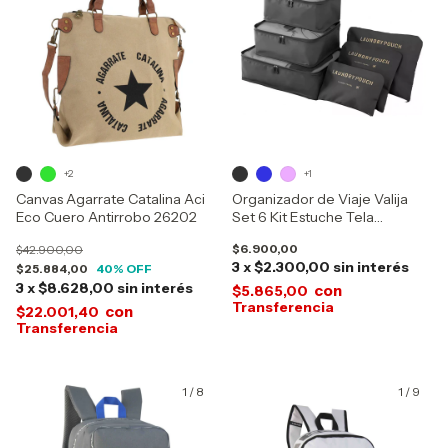
+2
+1
Canvas Agarrate Catalina Aci
Organizador de Viaje Valija
Eco Cuero Antirrobo 26202
Set 6 Kit Estuche Tela
Impermeable Grande 717-11
$6.900,00
$42.900,00
3
x
$2.300,00
sin interés
$25.884,00
40
% OFF
3
x
$8.628,00
sin interés
con
$5.865,00
con
$22.001,40
1
/
8
1
/
9