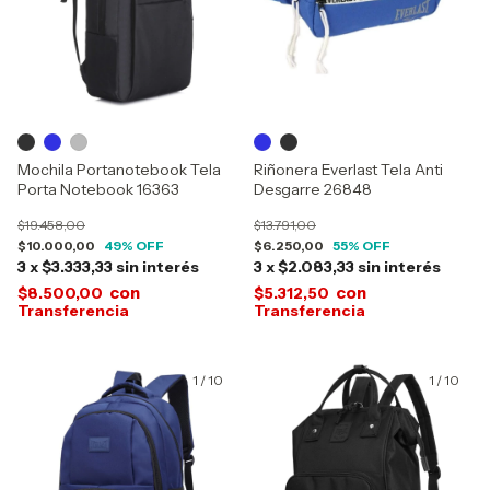
Mochila Portanotebook Tela
Riñonera Everlast Tela Anti
Porta Notebook 16363
Desgarre 26848
$19.458,00
$13.791,00
$10.000,00
49
% OFF
$6.250,00
55
% OFF
3
x
$3.333,33
sin interés
3
x
$2.083,33
sin interés
con
con
$8.500,00
$5.312,50
1
/
10
1
/
10