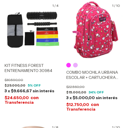
1
/
4
1
/
10
KIT FITNESS FOREST
ENTRENAMIENTO 30984
COMBO MOCHILA URBANA
ESCOLAR + CARTUCHERA
$30.590,00
TRENDY 15295
$29.000,00
5
% OFF
$22.560,00
3
x
$9.666,67
sin interés
$15.000,00
34
% OFF
con
$24.650,00
3
x
$5.000,00
sin interés
con
$12.750,00
1
/
8
1
/
10