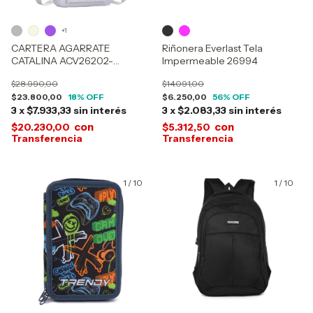
+1
CARTERA AGARRATE
Riñonera Everlast Tela
CATALINA ACV26202-
Impermeable 26994
ACINV26202
$28.990,00
$14.091,00
$23.800,00
18
% OFF
$6.250,00
56
% OFF
3
x
$7.933,33
sin interés
3
x
$2.083,33
sin interés
con
con
$20.230,00
$5.312,50
1
/
10
1
/
10