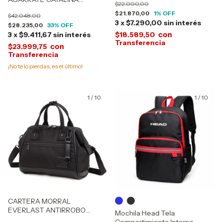
$22.000,00
ACINV26214
$21.870,00
1
% OFF
$42.048,00
3
x
$7.290,00
sin interés
$28.235,00
33
% OFF
con
3
x
$9.411,67
sin interés
$18.589,50
con
$23.999,75
¡No te lo pierdas, es el último!
1
/
10
1
/
10
CARTERA MORRAL
EVERLAST ANTIRROBO
Mochila Head Tela
22645